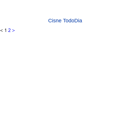
Cisne TodoDia
<
1
2
>