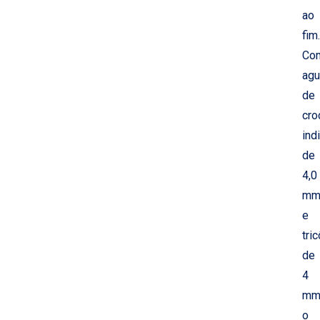
ao
fim.
Co
agu
de
cro
ind
de
4,0
m
e
tric
de
4
mm
o