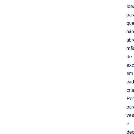
ide
par
qu
não
abr
mã
de
exc
em
cad
cri
Per
par
ves
e
dec