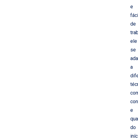
e
fáci
de
trab
ele
se
ada
a
dif
téc
co
con
e
qua
do
iníc