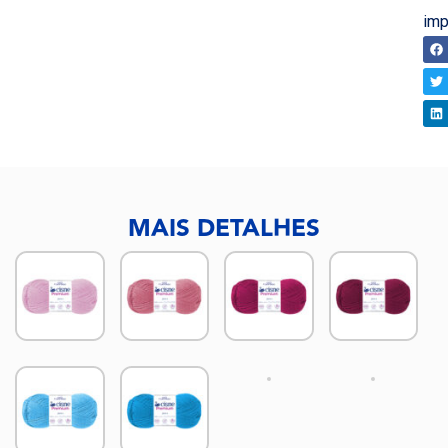
imp
CO
MAIS DETALHES