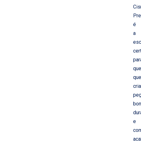
Cis
Pr
é
a
esc
cer
par
qu
que
cria
pe
bon
dur
e
co
ac