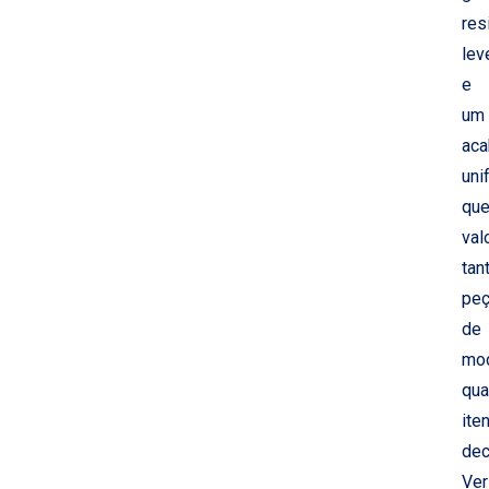
res
lev
e
um
ac
uni
qu
val
tan
pe
de
mo
qua
ite
dec
Ver