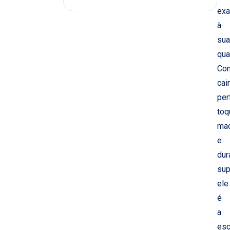
exa
à
sua
qua
Co
cai
per
toq
ma
e
dur
sup
ele
é
a
esc