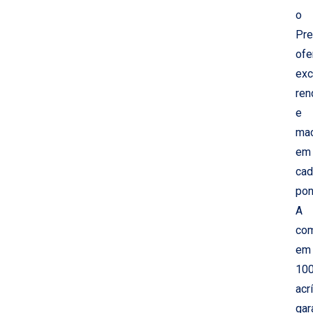
o
Pr
ofe
exc
ren
e
ma
em
cad
pon
A
co
em
10
acrí
gar