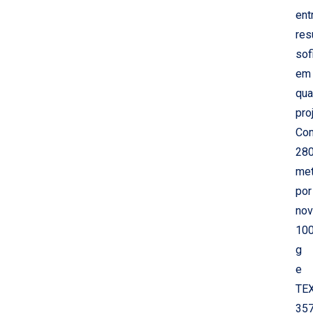
ent
res
sof
em
qua
pro
Co
28
met
por
nov
10
g
e
TE
357