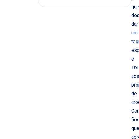
qu
des
dar
um
toq
esp
e
lux
ao
pro
de
cro
Co
fio
qu
apr