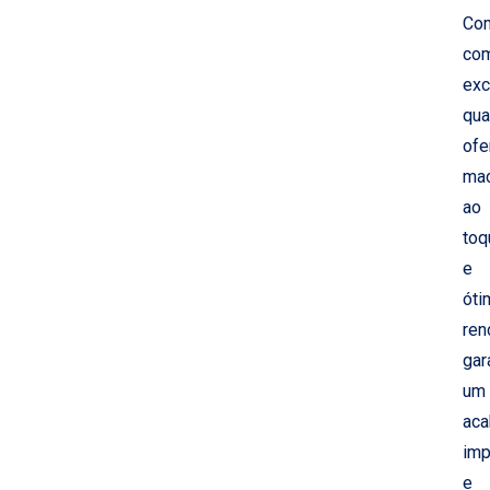
Co
co
exc
qua
ofe
ma
ao
toq
e
óti
ren
gar
um
ac
imp
e