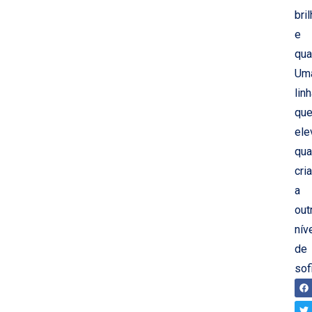
bri
e
qua
Um
lin
qu
ele
qua
cri
a
out
nív
de
sof
CO