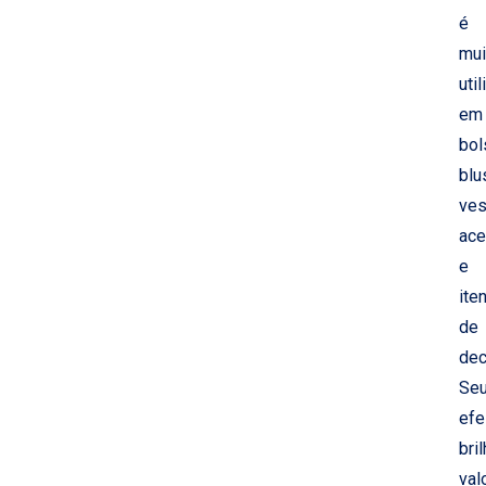
é
mui
uti
em
bol
blu
ves
ace
e
ite
de
dec
Se
efe
bri
val