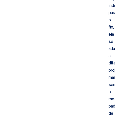
ind
par
o
fio,
ela
se
ada
a
dif
pro
ma
se
o
me
pad
de