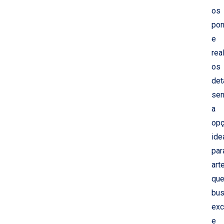
os
pon
e
rea
os
det
se
a
op
ide
par
art
qu
bu
exc
e