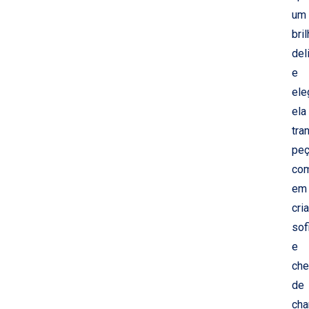
um
bri
del
e
ele
ela
tra
pe
co
em
cri
sof
e
che
de
cha