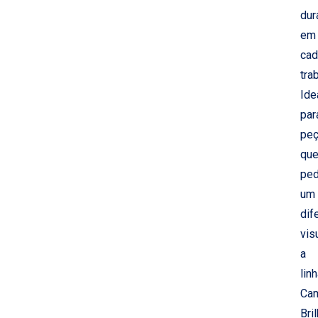
dur
em
cad
tra
Ide
par
pe
qu
pe
um
dif
vis
a
lin
Cam
Bri