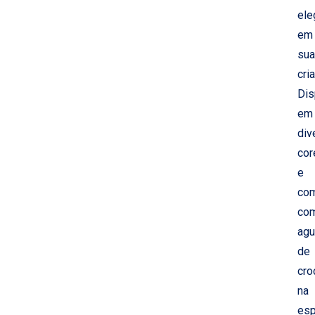
ele
em
su
cri
Dis
em
div
cor
e
com
co
agu
de
cro
na
esp