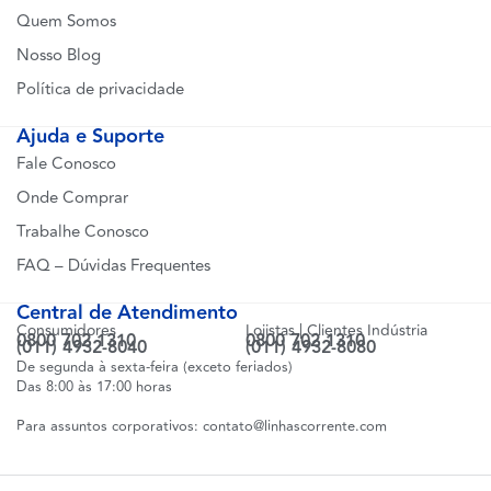
Quem Somos
Nosso Blog
Política de privacidade
Ajuda e Suporte
Fale Conosco
Onde Comprar
Trabalhe Conosco
FAQ – Dúvidas Frequentes
Central de Atendimento
Consumidores
Lojistas | Clientes Indústria
0800 702 1310
0800 702 1310
(011) 4932-8040
(011) 4932-8080
De segunda à sexta-feira (exceto feriados)
Das 8:00 às 17:00 horas
Para assuntos corporativos:
contato@linhascorrente.com