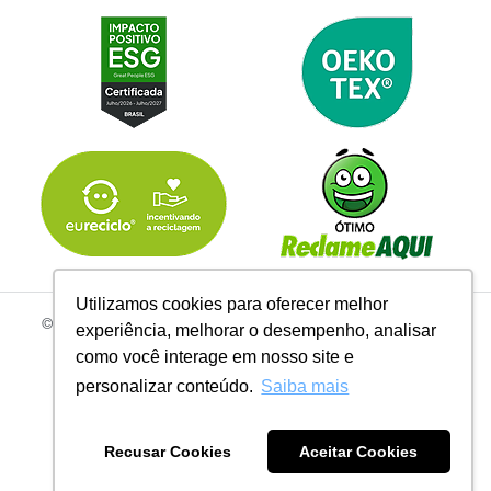
Utilizamos cookies para oferecer melhor
© 2026 | Todos os Direitos Reservados Linhas Corrente - CNPJ
experiência, melhorar o desempenho, analisar
61.148.052/0001-02
como você interage em nosso site e
R. do Manifesto, 705 - Ipiranga, São Paulo - SP, 04209-000
personalizar conteúdo.
Saiba mais
Recusar Cookies
Aceitar Cookies