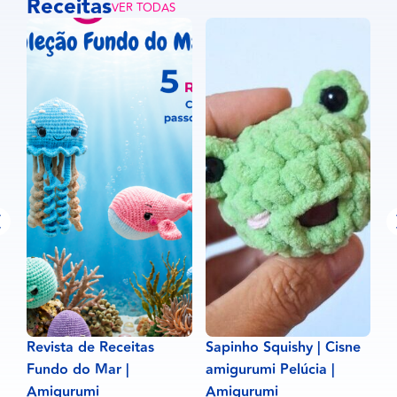
Receitas
VER TODAS
Revista de Receitas
Sapinho Squishy | Cisne
O
Fundo do Mar |
amigurumi Pelúcia |
P
Amigurumi
Amigurumi