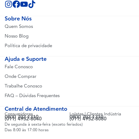
Sobre Nós
Quem Somos
Nosso Blog
Política de privacidade
Ajuda e Suporte
Fale Conosco
Onde Comprar
Trabalhe Conosco
FAQ – Dúvidas Frequentes
Central de Atendimento
Consumidores
Lojistas | Clientes Indústria
0800 702 1310
0800 702 1310
(011) 4932-8040
(011) 4932-8080
De segunda à sexta-feira (exceto feriados)
Das 8:00 às 17:00 horas