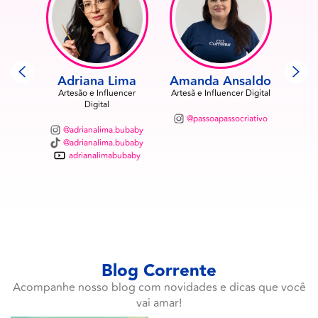
o
Adriana Lima
Amanda Ansaldo
A
Artesão e Influencer
Artesã e Influencer Digital
Artesã
Digital
ncer
@passoapassocriativo
@
@adrianalima.bubaby
@adrianalima.bubaby
oficial
adrianalimabubaby
oche
oche
Blog Corrente
Acompanhe nosso blog com novidades e dicas que você
vai amar!