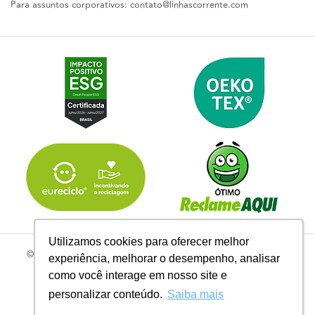
Para assuntos corporativos:
contato@linhascorrente.com
Utilizamos cookies para oferecer melhor
© 2026 | Todos os Direitos Reservados Linhas Corrente - CNPJ
experiência, melhorar o desempenho, analisar
61.148.052/0001-02
como você interage em nosso site e
R. do Manifesto, 705 - Ipiranga, São Paulo - SP, 04209-000
personalizar conteúdo.
Saiba mais