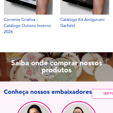
Corrente Criativa –
Catálogo Kit Amigurumi
Catálogo Outono Inverno
Garfield
2026
Saiba onde comprar nossos
produtos
Conheça nossos embaixadores
VER T