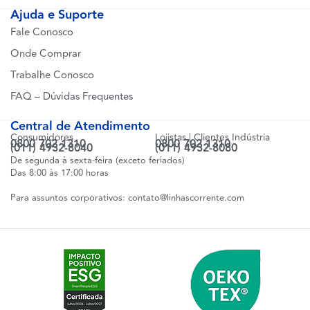
Ajuda e Suporte
Fale Conosco
Onde Comprar
Trabalhe Conosco
FAQ – Dúvidas Frequentes
Central de Atendimento
Consumidores
Lojistas | Clientes Indústria
0800 702 1310
0800 702 1310
(011) 4932-8040
(011) 4932-8080
De segunda à sexta-feira (exceto feriados)
Das 8:00 às 17:00 horas
Para assuntos corporativos:
contato@linhascorrente.com