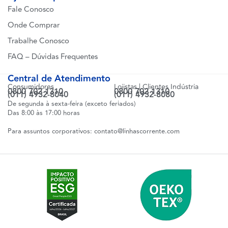
Fale Conosco
Onde Comprar
Trabalhe Conosco
FAQ – Dúvidas Frequentes
Central de Atendimento
Consumidores
Lojistas | Clientes Indústria
0800 702 1310
0800 702 1310
(011) 4932-8040
(011) 4932-8080
De segunda à sexta-feira (exceto feriados)
Das 8:00 às 17:00 horas
Para assuntos corporativos:
contato@linhascorrente.com