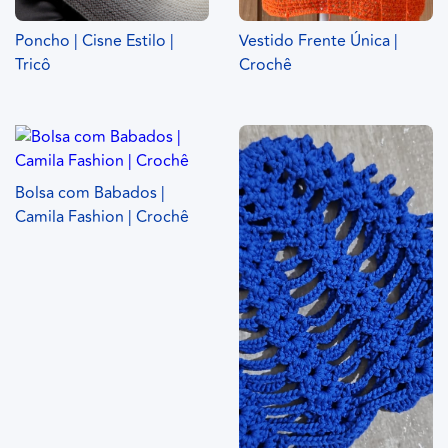
Poncho | Cisne Estilo |
Vestido Frente Única |
Tricô
Crochê
Bolsa com Babados |
Camila Fashion | Crochê