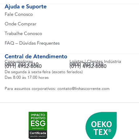
Ajuda e Suporte
Fale Conosco
Onde Comprar
Trabalhe Conosco
FAQ – Dúvidas Frequentes
Central de Atendimento
Consumidores
Lojistas | Clientes Indústria
0800 702 1310
0800 702 1310
(011) 4932-8040
(011) 4932-8080
De segunda à sexta-feira (exceto feriados)
Das 8:00 às 17:00 horas
Para assuntos corporativos:
contato@linhascorrente.com