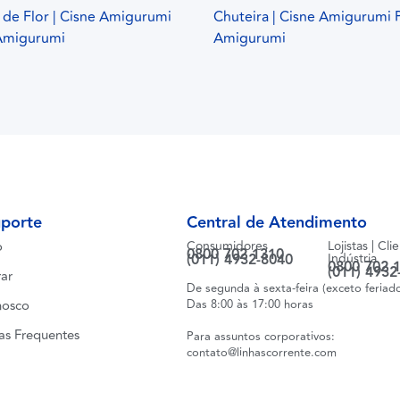
de Flor | Cisne Amigurumi
Chuteira | Cisne Amigurumi P
 Amigurumi
Amigurumi
uporte
Central de Atendimento
o
Consumidores
Lojistas | Cli
0800 702 1310
(011) 4932-8040
Indústria
0800 702 
(011) 4932
ar
De segunda à sexta-feira (exceto feriad
nosco
Das 8:00 às 17:00 horas
as Frequentes
Para assuntos corporativos:
contato@linhascorrente.com