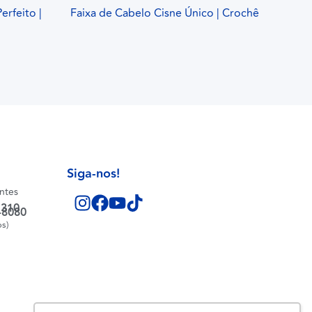
erfeito |
Faixa de Cabelo Cisne Único | Crochê
Siga-nos!
entes
1310
-8080
os)