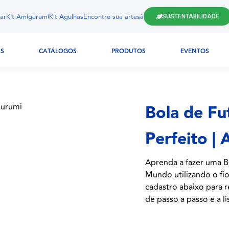
ar
Kit Amigurumi
Kit Agulhas
Encontre sua artesã
SUSTENTABILIDADE
AS
CATÁLOGOS
PRODUTOS
EVENTOS
Bola de Fu
Perfeito |
Aprenda a fazer uma 
Mundo utilizando o fio
cadastro abaixo para r
de passo a passo e a li