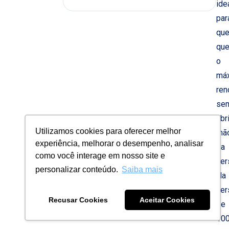
ide
par
qu
que
o
má
ren
se
abri
Utilizamos cookies para oferecer melhor
mã
experiência, melhorar o desempenho, analisar
da
como você interage em nosso site e
ver
personalizar conteúdo.
Saiba mais
Na
ver
Recusar Cookies
Aceitar Cookies
de
10