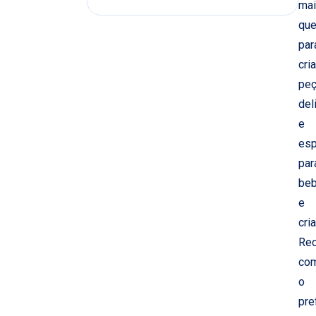
ma
que
par
cria
pe
del
e
esp
par
be
e
cri
Rec
co
o
pre