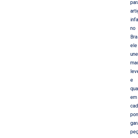
par
art
inf
no
Bras
ele
une
mac
lev
e
qua
em
cad
pon
gar
pe