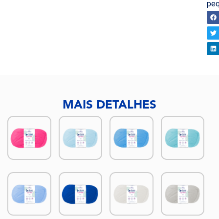
peq
CO
MAIS DETALHES