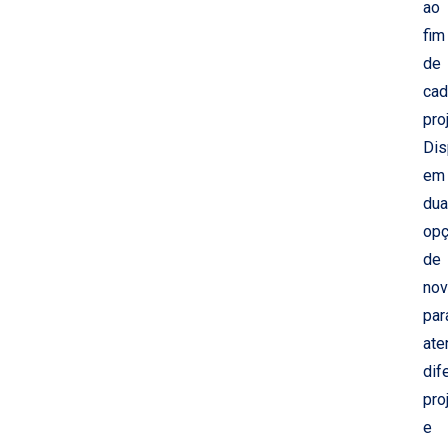
ao
fim
de
cad
pro
Dis
em
du
op
de
nov
par
ate
dif
pro
e