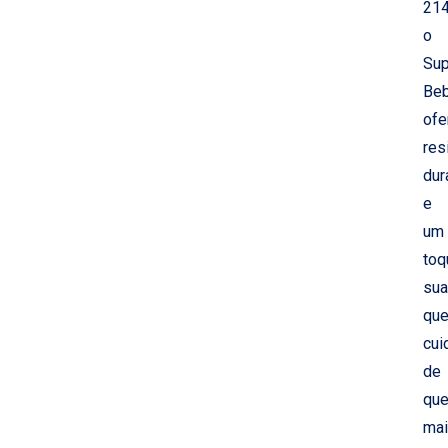
214
o
Sup
Be
ofe
res
dur
e
um
toq
su
qu
cui
de
qu
ma