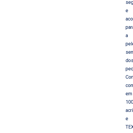
seg
e
aco
par
a
pel
sen
do
peq
Co
co
em
10
acrí
e
TE