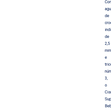
Co
agu
de
cro
ind
de
2,5
m
e
tric
nú
3,
o
Cis
Sup
Be