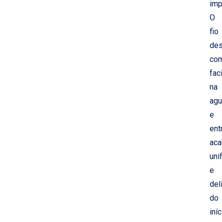
imp
O
fio
des
co
fac
na
agu
e
ent
ac
uni
e
del
do
iníc