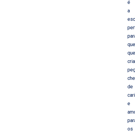
é
a
esc
per
par
qu
que
cria
pe
che
de
car
e
am
par
os