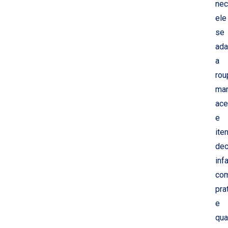
nec
ele
se
ada
a
rou
man
ace
e
ite
dec
inf
co
pra
e
qua