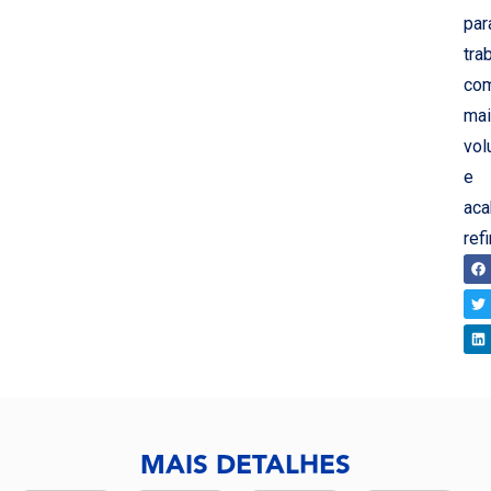
par
tra
co
mai
vo
e
ac
ref
CO
MAIS DETALHES