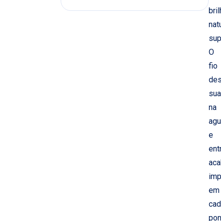
bri
nat
sup
O
fio
des
su
na
agu
e
ent
ac
imp
em
cad
pon