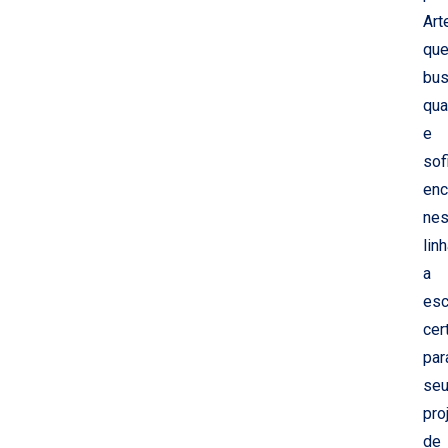
Art
qu
bu
qua
e
sof
enc
ne
lin
a
esc
cer
par
se
pro
de