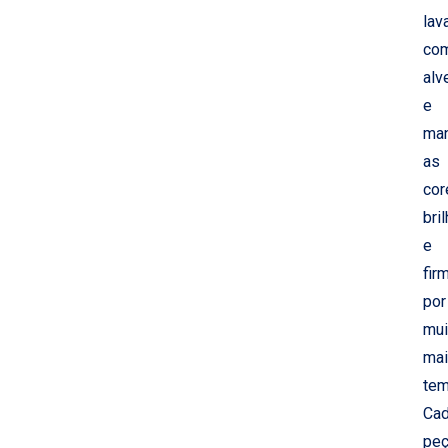
lav
co
alv
e
ma
as
cor
bri
e
fir
por
mui
ma
tem
Ca
pe