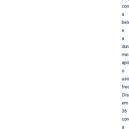
con
a
bel
e
a
dur
me
ap
o
us
fre
Dis
em
36
cor
a