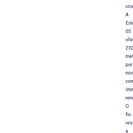
cro
A
Est
05
ofe
23
met
por
nov
co
óti
ren
O
fio
res
a