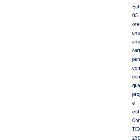
Est
05
ofe
um
am
car
par
com
co
qua
pro
e
esti
Co
TE
23