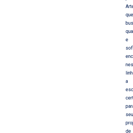
Art
qu
bu
qua
e
sof
enc
ne
lin
a
esc
cer
par
se
pro
de