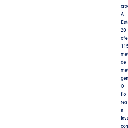
cro
A
Est
20
ofe
11
met
de
me
gen
O
fio
res
a
lav
co