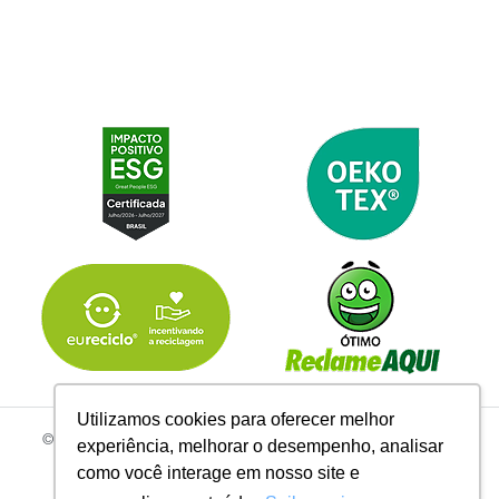
Utilizamos cookies para oferecer melhor
© 2026 | Todos os Direitos Reservados Linhas Corrente - CNPJ
experiência, melhorar o desempenho, analisar
61.148.052/0001-02
como você interage em nosso site e
R. do Manifesto, 705 - Ipiranga, São Paulo - SP, 04209-000