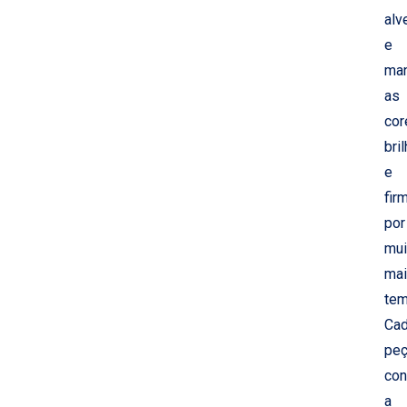
alv
e
ma
as
cor
bri
e
fir
por
mui
ma
tem
Ca
pe
con
a