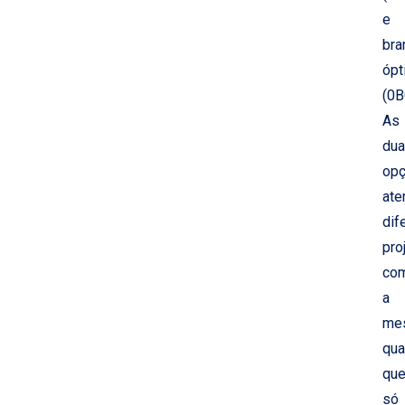
e
bra
ópt
(0B
As
du
op
at
dif
pro
co
a
me
qua
qu
só