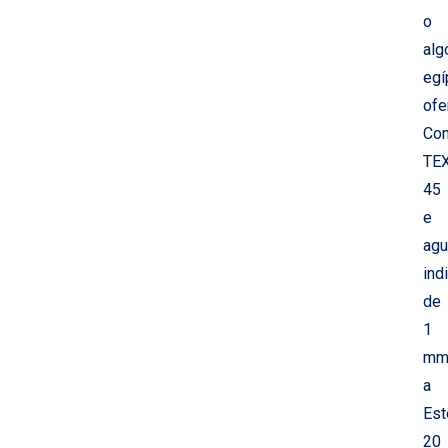
o
alg
egí
ofe
Co
TE
45
e
agu
ind
de
1
mm
a
Est
20