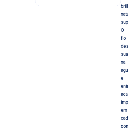
bri
nat
sup
O
fio
des
su
na
agu
e
ent
ac
imp
em
cad
pon