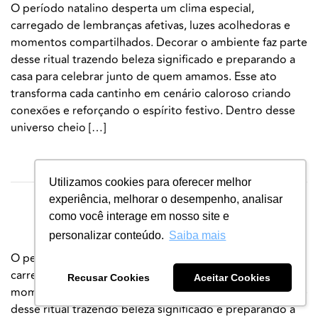
O período natalino desperta um clima especial,
carregado de lembranças afetivas, luzes acolhedoras e
momentos compartilhados. Decorar o ambiente faz parte
desse ritual trazendo beleza significado e preparando a
casa para celebrar junto de quem amamos. Esse ato
transforma cada cantinho em cenário caloroso criando
conexões e reforçando o espírito festivo. Dentro desse
universo cheio […]
●
Equipe Linhas Corrente
12 de dezembro de 2025
Utilizamos cookies para oferecer melhor
experiência, melhorar o desempenho, analisar
●
Compartilhar:
como você interage em nosso site e
personalizar conteúdo.
Saiba mais
O período natalino desperta um clima especial,
carregado de lembranças afetivas, luzes acolhedoras e
Recusar Cookies
Aceitar Cookies
momentos compartilhados. Decorar o ambiente faz parte
desse ritual trazendo beleza significado e preparando a