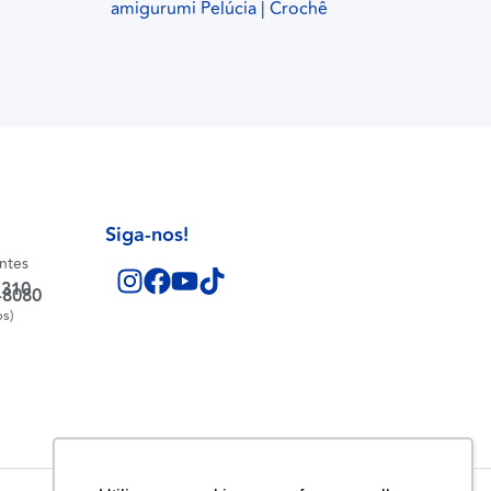
amigurumi Pelúcia | Crochê
Siga-nos!
entes
1310
-8080
os)