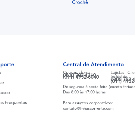
Crochê
uporte
Central de Atendimento
o
Consumidores
Lojistas | Cli
0800 702 1310
(011) 4932-8040
Indústria
0800 702 
(011) 4932
ar
De segunda à sexta-feira (exceto feriad
nosco
Das 8:00 às 17:00 horas
as Frequentes
Para assuntos corporativos:
contato@linhascorrente.com