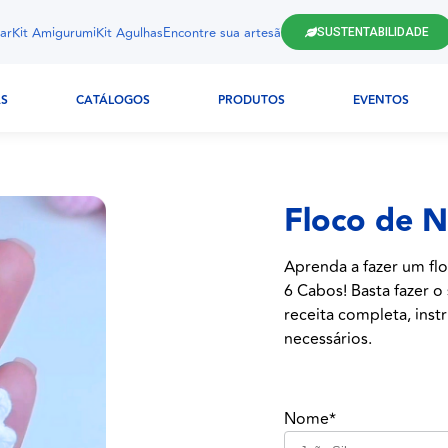
ar
Kit Amigurumi
Kit Agulhas
Encontre sua artesã
SUSTENTABILIDADE
AS
CATÁLOGOS
PRODUTOS
EVENTOS
Floco de N
Aprenda a fazer um flo
6 Cabos! Basta fazer o
receita completa, instr
necessários.
Nome*