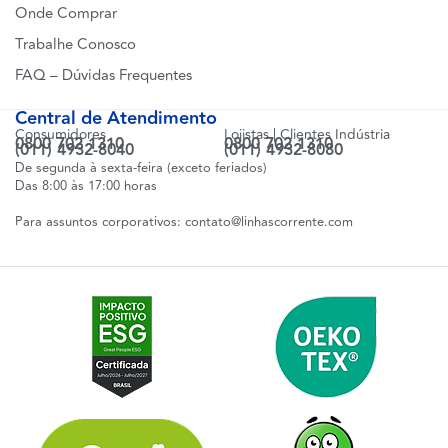
Onde Comprar
Trabalhe Conosco
FAQ – Dúvidas Frequentes
Central de Atendimento
Consumidores
Lojistas | Clientes Indústria
0800 702 1310
0800 702 1310
(011) 4932-8040
(011) 4932-8080
De segunda à sexta-feira (exceto feriados)
Das 8:00 às 17:00 horas
Para assuntos corporativos:
contato@linhascorrente.com