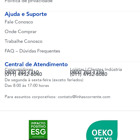
Política de privacidade
Ajuda e Suporte
Fale Conosco
Onde Comprar
Trabalhe Conosco
FAQ – Dúvidas Frequentes
Central de Atendimento
Consumidores
Lojistas | Clientes Indústria
0800 702 1310
0800 702 1310
(011) 4932-8040
(011) 4932-8080
De segunda à sexta-feira (exceto feriados)
Das 8:00 às 17:00 horas
Para assuntos corporativos:
contato@linhascorrente.com