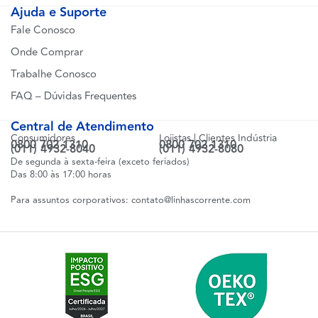
Ajuda e Suporte
Fale Conosco
Onde Comprar
Trabalhe Conosco
FAQ – Dúvidas Frequentes
Central de Atendimento
Consumidores
Lojistas | Clientes Indústria
0800 702 1310
0800 702 1310
(011) 4932-8040
(011) 4932-8080
De segunda à sexta-feira (exceto feriados)
Das 8:00 às 17:00 horas
Para assuntos corporativos:
contato@linhascorrente.com