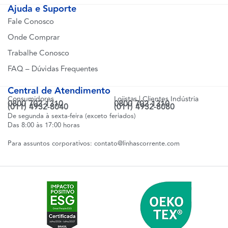
Ajuda e Suporte
Fale Conosco
Onde Comprar
Trabalhe Conosco
FAQ – Dúvidas Frequentes
Central de Atendimento
Consumidores
Lojistas | Clientes Indústria
0800 702 1310
0800 702 1310
(011) 4932-8040
(011) 4932-8080
De segunda à sexta-feira (exceto feriados)
Das 8:00 às 17:00 horas
Para assuntos corporativos:
contato@linhascorrente.com