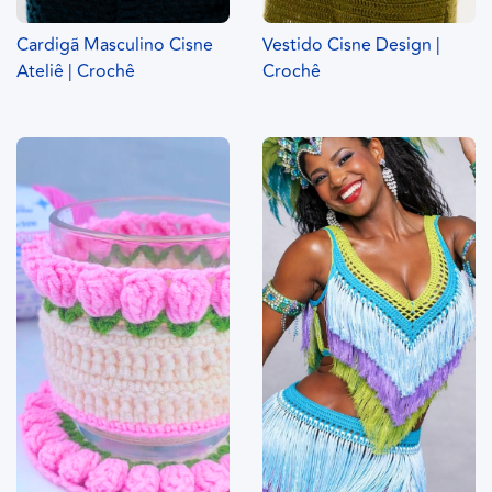
Cardigã Masculino Cisne
Vestido Cisne Design |
Ateliê | Crochê
Crochê