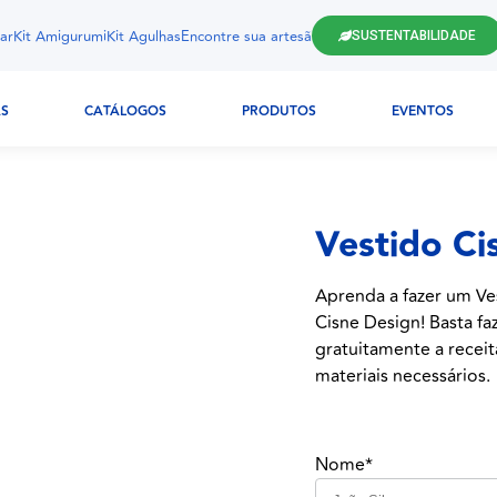
ar
Kit Amigurumi
Kit Agulhas
Encontre sua artesã
SUSTENTABILIDADE
AS
CATÁLOGOS
PRODUTOS
EVENTOS
Vestido Ci
Aprenda a fazer um Ve
Cisne Design! Basta fa
gratuitamente a receit
materiais necessários.
Nome*