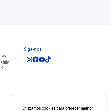
Siga-nos!
entes
1310
-8080
os)
Utilizamos cookies para oferecer melhor