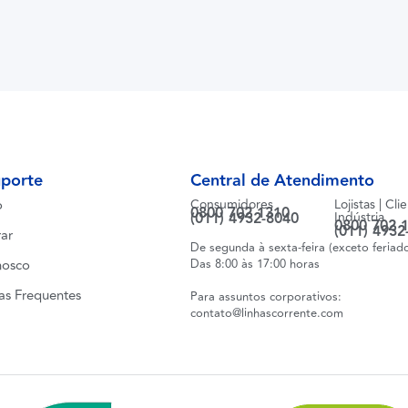
uporte
Central de Atendimento
o
Consumidores
Lojistas | Cli
0800 702 1310
(011) 4932-8040
Indústria
0800 702 
(011) 4932
ar
De segunda à sexta-feira (exceto feriad
nosco
Das 8:00 às 17:00 horas
as Frequentes
Para assuntos corporativos:
contato@linhascorrente.com