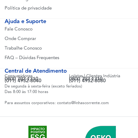
Política de privacidade
Ajuda e Suporte
Fale Conosco
Onde Comprar
Trabalhe Conosco
FAQ – Dúvidas Frequentes
Central de Atendimento
Consumidores
Lojistas | Clientes Indústria
0800 702 1310
0800 702 1310
(011) 4932-8040
(011) 4932-8080
De segunda à sexta-feira (exceto feriados)
Das 8:00 às 17:00 horas
Para assuntos corporativos:
contato@linhascorrente.com