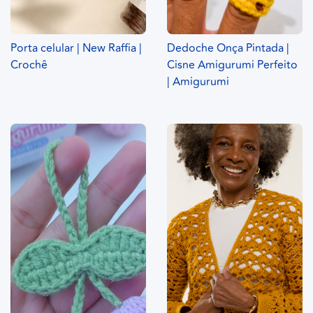
Porta celular | New Raffia |
Dedoche Onça Pintada |
Crochê
Cisne Amigurumi Perfeito
| Amigurumi