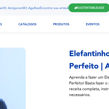
ar
Kit Amigurumi
Kit Agulhas
Encontre sua artesã
SUSTENTABILIDADE
AS
CATÁLOGOS
PRODUTOS
EVENTOS
Elefantinh
Perfeito |
Aprenda a fazer um E
Perfeito! Basta fazer 
receita completa, instr
necessários.