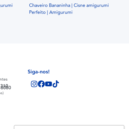
gurumi
Chaveiro Bananinha | Cisne amigurumi
Perfeito | Amigurumi
Siga-nos!
entes
1310
-8080
os)