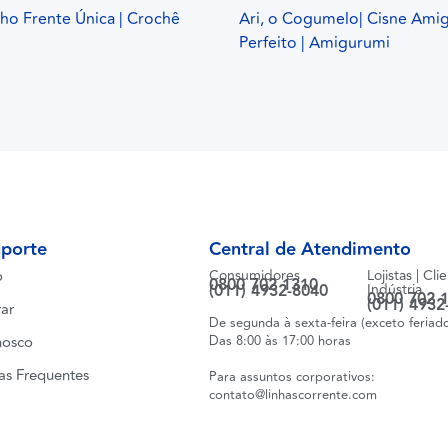
o Frente Única | Crochê
Ari, o Cogumelo| Cisne Ami
Perfeito | Amigurumi
uporte
Central de Atendimento
o
Consumidores
Lojistas | Cli
0800 702 1310
(011) 4932-8040
Indústria
0800 702 
(011) 4932
ar
De segunda à sexta-feira (exceto feriad
nosco
Das 8:00 às 17:00 horas
as Frequentes
Para assuntos corporativos:
contato@linhascorrente.com