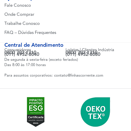
Fale Conosco
Onde Comprar
Trabalhe Conosco
FAQ – Dúvidas Frequentes
Central de Atendimento
Consumidores
Lojistas | Clientes Indústria
0800 702 1310
0800 702 1310
(011) 4932-8040
(011) 4932-8080
De segunda à sexta-feira (exceto feriados)
Das 8:00 às 17:00 horas
Para assuntos corporativos:
contato@linhascorrente.com