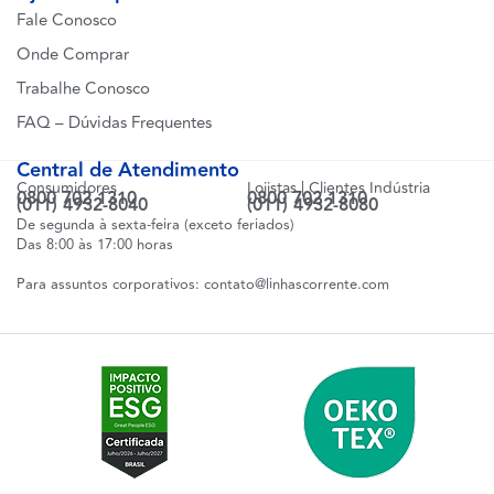
Fale Conosco
Onde Comprar
Trabalhe Conosco
FAQ – Dúvidas Frequentes
Central de Atendimento
Consumidores
Lojistas | Clientes Indústria
0800 702 1310
0800 702 1310
(011) 4932-8040
(011) 4932-8080
De segunda à sexta-feira (exceto feriados)
Das 8:00 às 17:00 horas
Para assuntos corporativos:
contato@linhascorrente.com