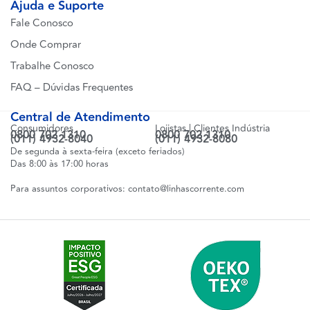
Ajuda e Suporte
Fale Conosco
Onde Comprar
Trabalhe Conosco
FAQ – Dúvidas Frequentes
Central de Atendimento
Consumidores
Lojistas | Clientes Indústria
0800 702 1310
0800 702 1310
(011) 4932-8040
(011) 4932-8080
De segunda à sexta-feira (exceto feriados)
Das 8:00 às 17:00 horas
Para assuntos corporativos:
contato@linhascorrente.com