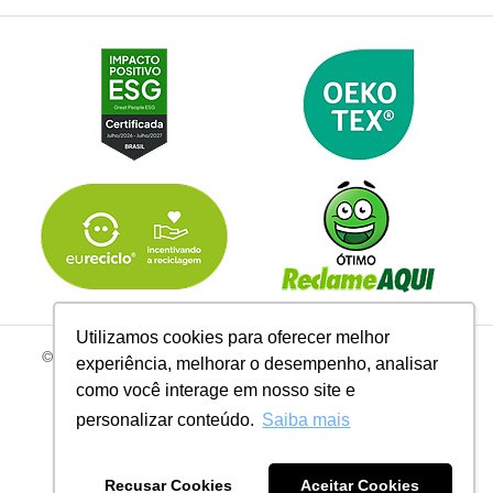
Utilizamos cookies para oferecer melhor
© 2026 | Todos os Direitos Reservados Linhas Corrente - CNPJ
experiência, melhorar o desempenho, analisar
61.148.052/0001-02
como você interage em nosso site e
R. do Manifesto, 705 - Ipiranga, São Paulo - SP, 04209-000
personalizar conteúdo.
Saiba mais
Recusar Cookies
Aceitar Cookies