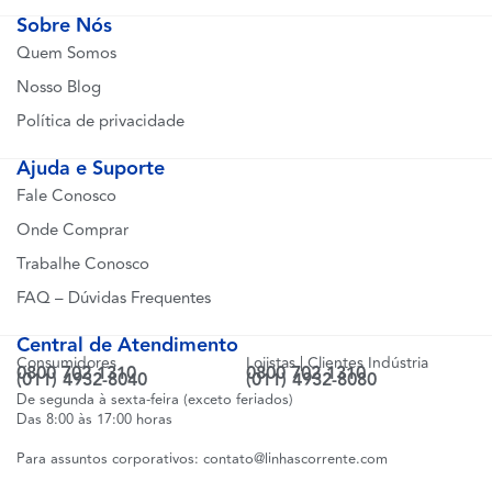
Sobre Nós
Quem Somos
Nosso Blog
Política de privacidade
Ajuda e Suporte
Fale Conosco
Onde Comprar
Trabalhe Conosco
FAQ – Dúvidas Frequentes
Central de Atendimento
Consumidores
Lojistas | Clientes Indústria
0800 702 1310
0800 702 1310
(011) 4932-8040
(011) 4932-8080
De segunda à sexta-feira (exceto feriados)
Das 8:00 às 17:00 horas
Para assuntos corporativos:
contato@linhascorrente.com