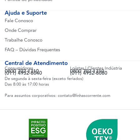
Ajuda e Suporte
Fale Conosco
Onde Comprar
Trabalhe Conosco
FAQ – Dúvidas Frequentes
Central de Atendimento
Consumidores
Lojistas | Clientes Indústria
0800 702 1310
0800 702 1310
(011) 4932-8040
(011) 4932-8080
De segunda à sexta-feira (exceto feriados)
Das 8:00 às 17:00 horas
Para assuntos corporativos:
contato@linhascorrente.com