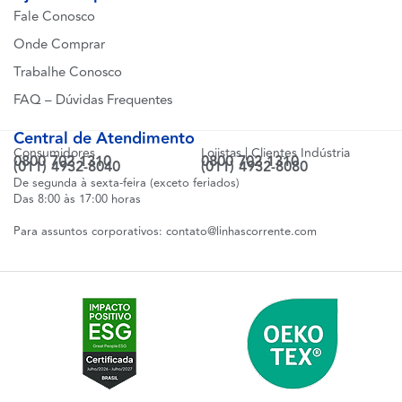
Fale Conosco
Onde Comprar
Trabalhe Conosco
FAQ – Dúvidas Frequentes
Central de Atendimento
Consumidores
Lojistas | Clientes Indústria
0800 702 1310
0800 702 1310
(011) 4932-8040
(011) 4932-8080
De segunda à sexta-feira (exceto feriados)
Das 8:00 às 17:00 horas
Para assuntos corporativos:
contato@linhascorrente.com