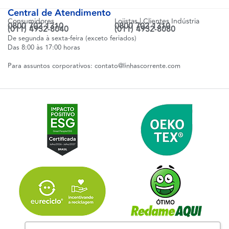
Central de Atendimento
Consumidores
Lojistas | Clientes Indústria
0800 702 1310
0800 702 1310
(011) 4932-8040
(011) 4932-8080
De segunda à sexta-feira (exceto feriados)
Das 8:00 às 17:00 horas
Para assuntos corporativos:
contato@linhascorrente.com