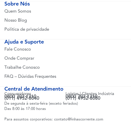
Sobre Nós
Quem Somos
Nosso Blog
Política de privacidade
Ajuda e Suporte
Fale Conosco
Onde Comprar
Trabalhe Conosco
FAQ – Dúvidas Frequentes
Central de Atendimento
Consumidores
Lojistas | Clientes Indústria
0800 702 1310
0800 702 1310
(011) 4932-8040
(011) 4932-8080
De segunda à sexta-feira (exceto feriados)
Das 8:00 às 17:00 horas
Para assuntos corporativos:
contato@linhascorrente.com