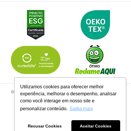
Utilizamos cookies para oferecer melhor
© 2026 | Todos os Direitos Reservados Linhas Corrente - CNPJ
experiência, melhorar o desempenho, analisar
61.148.052/0001-02
como você interage em nosso site e
R. do Manifesto, 705 - Ipiranga, São Paulo - SP, 04209-000
personalizar conteúdo.
Saiba mais
Recusar Cookies
Aceitar Cookies