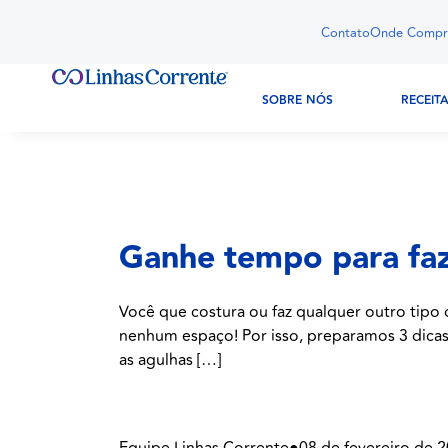
Contato
Onde Compr
SOBRE NÓS
RECEIT
Ganhe tempo para faz
Você que costura ou faz qualquer outro tipo
nenhum espaço! Por isso, preparamos 3 dicas p
as agulhas […]
Equipe Linhas Corrente
●
08 de fevereiro de 