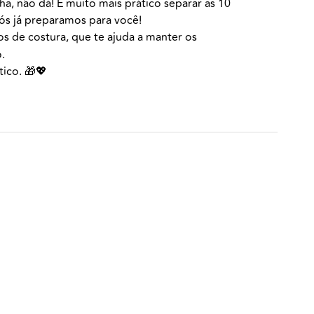
ha, não dá! É muito mais prático separar as 10
Nós já preparamos para você!
os de costura, que te ajuda a manter os
.
ico. 🎁💖