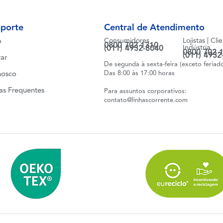
uporte
Central de Atendimento
o
Consumidores
Lojistas | Cli
0800 702 1310
(011) 4932-8040
Indústria
0800 702 
(011) 4932
ar
De segunda à sexta-feira (exceto feriad
nosco
Das 8:00 às 17:00 horas
as Frequentes
Para assuntos corporativos:
contato@linhascorrente.com