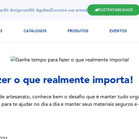
ar
Kit Amigurumi
Kit Agulhas
Encontre sua artesã
SUSTENTABILIDADE
AS
CATÁLOGOS
PRODUTOS
EVENTOS
er o que realmente importa!
 de artesanato, conhece bem o desafio que é manter tudo orga
ara te ajudar no dia a dia e manter seus materiais seguros e 
2021