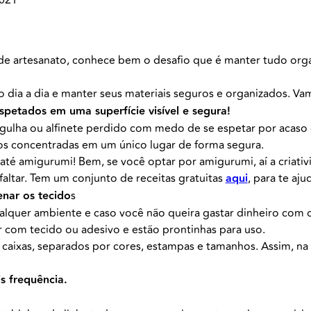
 de artesanato, conhece bem o desafio que é manter tudo orga
o dia a dia e manter seus materiais seguros e organizados. Va
espetados em uma superfície visível e segura!
lha ou alfinete perdido com medo de se espetar por acaso d
dos concentradas em um único lugar de forma segura.
até amigurumi! Bem, se você optar por amigurumi, aí a criati
faltar. Tem um conjunto de receitas gratuitas
aqui
, para te aju
enar os tecido
s
lquer ambiente e caso você não queira gastar dinheiro com c
r com tecido ou adesivo e estão prontinhas para uso.
caixas, separados por cores, estampas e tamanhos. Assim, na
s frequência.