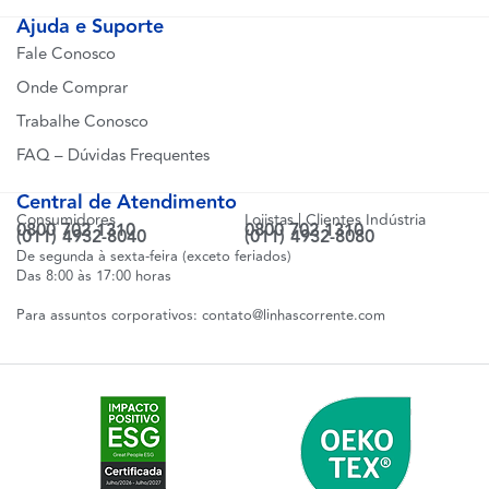
Ajuda e Suporte
Fale Conosco
Onde Comprar
Trabalhe Conosco
FAQ – Dúvidas Frequentes
Central de Atendimento
Consumidores
Lojistas | Clientes Indústria
0800 702 1310
0800 702 1310
(011) 4932-8040
(011) 4932-8080
De segunda à sexta-feira (exceto feriados)
Das 8:00 às 17:00 horas
Para assuntos corporativos:
contato@linhascorrente.com