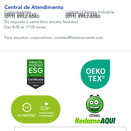
Central de Atendimento
Consumidores
Lojistas | Clientes Indústria
0800 702 1310
0800 702 1310
(011) 4932-8040
(011) 4932-8080
De segunda à sexta-feira (exceto feriados)
Das 8:00 às 17:00 horas
Para assuntos corporativos:
contato@linhascorrente.com