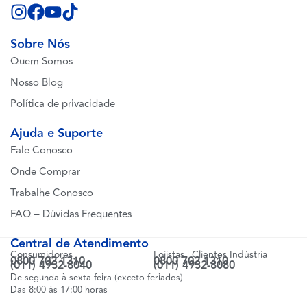
Sobre Nós
Quem Somos
Nosso Blog
Política de privacidade
Ajuda e Suporte
Fale Conosco
Onde Comprar
Trabalhe Conosco
FAQ – Dúvidas Frequentes
Central de Atendimento
Consumidores
Lojistas | Clientes Indústria
0800 702 1310
0800 702 1310
(011) 4932-8040
(011) 4932-8080
De segunda à sexta-feira (exceto feriados)
Das 8:00 às 17:00 horas