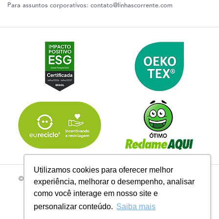
Para assuntos corporativos:
contato@linhascorrente.com
Utilizamos cookies para oferecer melhor
© 2026 | Todos os Direitos Reservados Linhas Corrente - CNPJ
experiência, melhorar o desempenho, analisar
61.148.052/0001-02
como você interage em nosso site e
R. do Manifesto, 705 - Ipiranga, São Paulo - SP, 04209-000
personalizar conteúdo.
Saiba mais