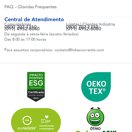
FAQ – Dúvidas Frequentes
Central de Atendimento
Consumidores
Lojistas | Clientes Indústria
0800 702 1310
0800 702 1310
(011) 4932-8040
(011) 4932-8080
De segunda à sexta-feira (exceto feriados)
Das 8:00 às 17:00 horas
Para assuntos corporativos:
contato@linhascorrente.com