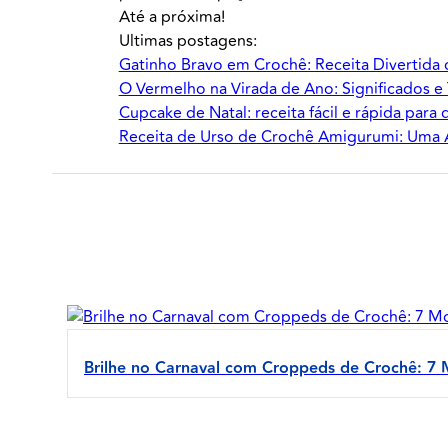
Até a próxima!
Ultimas postagens:
Gatinho Bravo em Crochê: Receita Divertida
O Vermelho na Virada de Ano: Significados e
Cupcake de Natal: receita fácil e rápida para
Receita de Urso de Crochê Amigurumi: Uma Av
Brilhe no Carnaval com Croppeds de Crochê: 7 