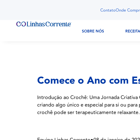
Contato
Onde Compr
SOBRE NÓS
RECEIT
Comece o Ano com Est
Introdução ao Crochê: Uma Jornada Criativa 
criando algo único e especial para si ou par
crochê pode ser terapeuticamente relaxante.
Equipe Linhas Corrente
●
08 de janeiro de 20