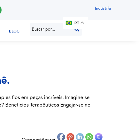
Indústria
PT
BLOG
ê.
les fios em peças incríveis. Imagine-se
o? Benefícios Terapêuticos Engajar-se no
Compartilhar:
●