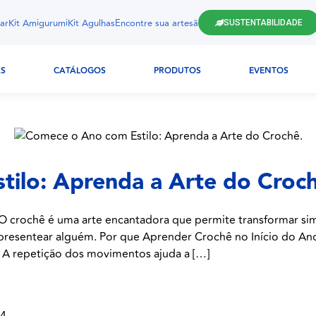
ar
Kit Amigurumi
Kit Agulhas
Encontre sua artesã
SUSTENTABILIDADE
AS
CATÁLOGOS
PRODUTOS
EVENTOS
ilo: Aprenda a Arte do Croch
O crochê é uma arte encantadora que permite transformar simp
a presentear alguém. Por que Aprender Crochê no Início do An
 A repetição dos movimentos ajuda a […]
24