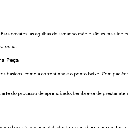
 Para novatos, as agulhas de tamanho médio são as mais indica
ra Peça
s básicos, como a correntinha e o ponto baixo. Com paciência
 parte do processo de aprendizado. Lembre-se de prestar aten
nto baixo é fundamental. Eles formam a base para muitos pro