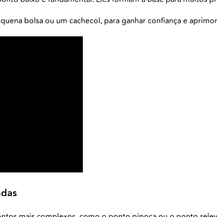
ena bolsa ou um cachecol, para ganhar confiança e aprimora
adas
os mais complexos, como o ponto pipoca ou o ponto relevo, 