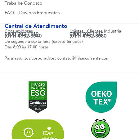
Trabalhe Conosco
FAQ – Dúvidas Frequentes
Central de Atendimento
Consumidores
Lojistas | Clientes Indústria
0800 702 1310
0800 702 1310
(011) 4932-8040
(011) 4932-8080
De segunda à sexta-feira (exceto feriados)
Das 8:00 às 17:00 horas
Para assuntos corporativos:
contato@linhascorrente.com