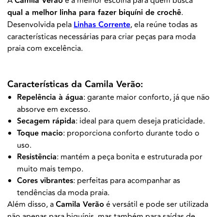
A
Camila Verão
é a melhor escolha para quem busca
qual a melhor linha para fazer biquíni de crochê
.
Desenvolvida pela
Linhas Corrente
, ela reúne todas as
características necessárias para criar peças para moda
praia com excelência.
Características da Camila Verão:
Repelência à água
: garante maior conforto, já que não
absorve em excesso.
Secagem rápida
: ideal para quem deseja praticidade.
Toque macio
: proporciona conforto durante todo o
uso.
Resistência
: mantém a peça bonita e estruturada por
muito mais tempo.
Cores vibrantes
: perfeitas para acompanhar as
tendências da moda praia.
Além disso, a
Camila Verão
é versátil e pode ser utilizada
não apenas para biquínis, mas também para saídas de