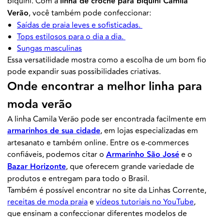
biquíni. Com a
linha de crochê para biquíni Camila
Verão
, você também pode confeccionar:
Saídas de praia leves e sofisticadas.
Tops estilosos para o dia a dia.
Sungas masculinas
Essa versatilidade mostra como a escolha de um bom fio
pode expandir suas possibilidades criativas.
Onde encontrar a melhor linha para
moda verão
A linha Camila Verão pode ser encontrada facilmente em
armarinhos de sua cidade
, em lojas especializadas em
artesanato e também online. Entre os e-commerces
confiáveis, podemos citar o
Armarinho São José
e o
Bazar Horizonte
, que oferecem grande variedade de
produtos e entregam para todo o Brasil.
Também é possível encontrar no site da Linhas Corrente,
receitas de moda praia
e
vídeos tutoriais no YouTube
,
que ensinam a confeccionar diferentes modelos de