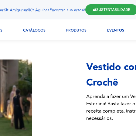
ar
Kit Amigurumi
Kit Agulhas
Encontre sua artesã
SUSTENTABILIDADE
AS
CATÁLOGOS
PRODUTOS
EVENTOS
Vestido com
Crochê
Aprenda a fazer um Ve
Esterlina! Basta fazer
receita completa, instr
necessários.