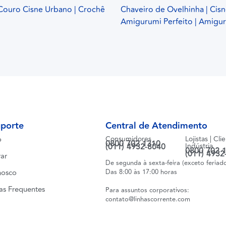
Couro Cisne Urbano | Crochê
Chaveiro de Ovelhinha | Cis
Amigurumi Perfeito | Amigu
uporte
Central de Atendimento
o
Consumidores
Lojistas | Cli
0800 702 1310
(011) 4932-8040
Indústria
0800 702 
(011) 4932
ar
De segunda à sexta-feira (exceto feriad
nosco
Das 8:00 às 17:00 horas
as Frequentes
Para assuntos corporativos:
contato@linhascorrente.com