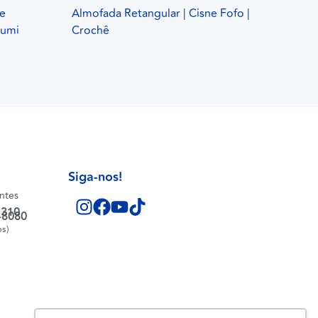
ne
Almofada Retangular | Cisne Fofo |
rumi
Crochê
Siga-nos!
entes
1310
-8080
os)