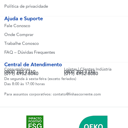
Política de privacidade
Ajuda e Suporte
Fale Conosco
Onde Comprar
Trabalhe Conosco
FAQ – Dúvidas Frequentes
Central de Atendimento
Consumidores
Lojistas | Clientes Indústria
0800 702 1310
0800 702 1310
(011) 4932-8040
(011) 4932-8080
De segunda à sexta-feira (exceto feriados)
Das 8:00 às 17:00 horas
Para assuntos corporativos:
contato@linhascorrente.com