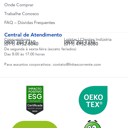
Onde Comprar
Trabalhe Conosco
FAQ – Dúvidas Frequentes
Central de Atendimento
Consumidores
Lojistas | Clientes Indústria
0800 702 1310
0800 702 1310
(011) 4932-8040
(011) 4932-8080
De segunda à sexta-feira (exceto feriados)
Das 8:00 às 17:00 horas
Para assuntos corporativos:
contato@linhascorrente.com