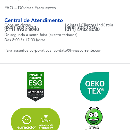
FAQ – Dúvidas Frequentes
Central de Atendimento
Consumidores
Lojistas | Clientes Indústria
0800 702 1310
0800 702 1310
(011) 4932-8040
(011) 4932-8080
De segunda à sexta-feira (exceto feriados)
Das 8:00 às 17:00 horas
Para assuntos corporativos:
contato@linhascorrente.com