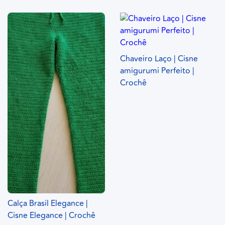
Chaveiro Laço | Cisne
amigurumi Perfeito |
Crochê
Calça Brasil Elegance |
Cisne Elegance | Crochê