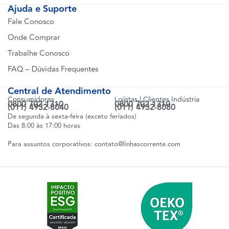
Ajuda e Suporte
Fale Conosco
Onde Comprar
Trabalhe Conosco
FAQ – Dúvidas Frequentes
Central de Atendimento
Consumidores
Lojistas | Clientes Indústria
0800 702 1310
0800 702 1310
(011) 4932-8040
(011) 4932-8080
De segunda à sexta-feira (exceto feriados)
Das 8:00 às 17:00 horas
Para assuntos corporativos:
contato@linhascorrente.com