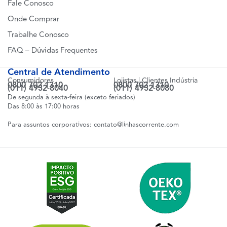
Fale Conosco
Onde Comprar
Trabalhe Conosco
FAQ – Dúvidas Frequentes
Central de Atendimento
Consumidores
Lojistas | Clientes Indústria
0800 702 1310
0800 702 1310
(011) 4932-8040
(011) 4932-8080
De segunda à sexta-feira (exceto feriados)
Das 8:00 às 17:00 horas
Para assuntos corporativos:
contato@linhascorrente.com