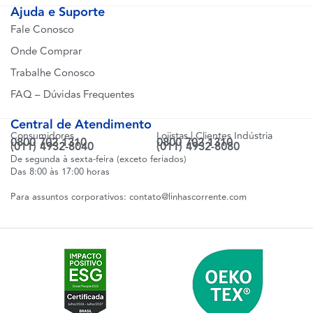
Ajuda e Suporte
Fale Conosco
Onde Comprar
Trabalhe Conosco
FAQ – Dúvidas Frequentes
Central de Atendimento
Consumidores
Lojistas | Clientes Indústria
0800 702 1310
0800 702 1310
(011) 4932-8040
(011) 4932-8080
De segunda à sexta-feira (exceto feriados)
Das 8:00 às 17:00 horas
Para assuntos corporativos:
contato@linhascorrente.com