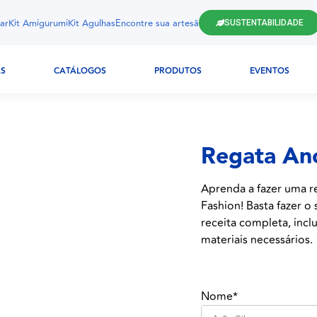
ar
Kit Amigurumi
Kit Agulhas
Encontre sua artesã
SUSTENTABILIDADE
AS
CATÁLOGOS
PRODUTOS
EVENTOS
Regata An
Aprenda a fazer uma re
Fashion! Basta fazer o
receita completa, inclu
materiais necessários.
Nome*