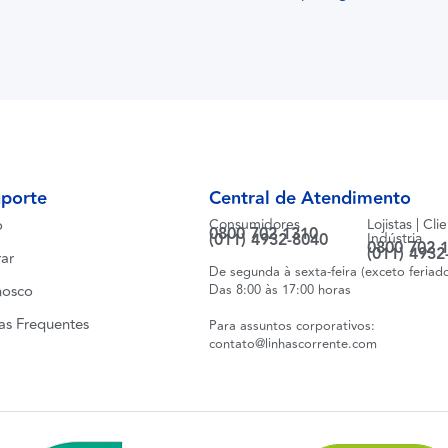
uporte
Central de Atendimento
o
Consumidores
Lojistas | Cli
0800 702 1310
(011) 4932-8040
Indústria
0800 702 
(011) 4932
ar
De segunda à sexta-feira (exceto feriad
nosco
Das 8:00 às 17:00 horas
as Frequentes
Para assuntos corporativos:
contato@linhascorrente.com