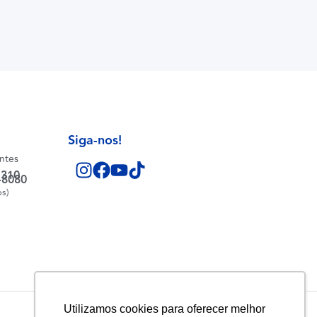
Siga-nos!
entes
1310
-8080
os)
Utilizamos cookies para oferecer melhor