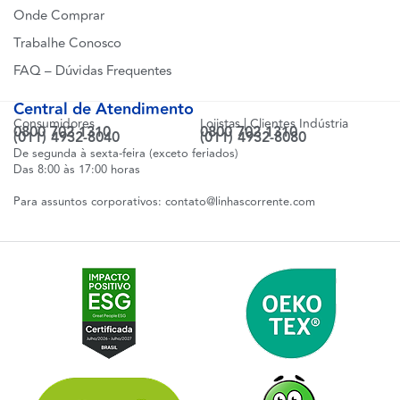
Onde Comprar
Trabalhe Conosco
FAQ – Dúvidas Frequentes
Central de Atendimento
Consumidores
Lojistas | Clientes Indústria
0800 702 1310
0800 702 1310
(011) 4932-8040
(011) 4932-8080
De segunda à sexta-feira (exceto feriados)
Das 8:00 às 17:00 horas
Para assuntos corporativos:
contato@linhascorrente.com