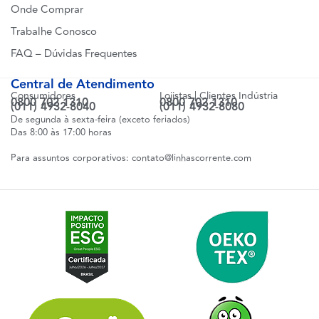
Onde Comprar
Trabalhe Conosco
FAQ – Dúvidas Frequentes
Central de Atendimento
Consumidores
Lojistas | Clientes Indústria
0800 702 1310
0800 702 1310
(011) 4932-8040
(011) 4932-8080
De segunda à sexta-feira (exceto feriados)
Das 8:00 às 17:00 horas
Para assuntos corporativos:
contato@linhascorrente.com