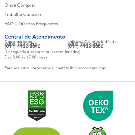
Onde Comprar
Trabalhe Conosco
FAQ – Dúvidas Frequentes
Central de Atendimento
Consumidores
Lojistas | Clientes Indústria
0800 702 1310
0800 702 1310
(011) 4932-8040
(011) 4932-8080
De segunda à sexta-feira (exceto feriados)
Das 8:00 às 17:00 horas
Para assuntos corporativos:
contato@linhascorrente.com