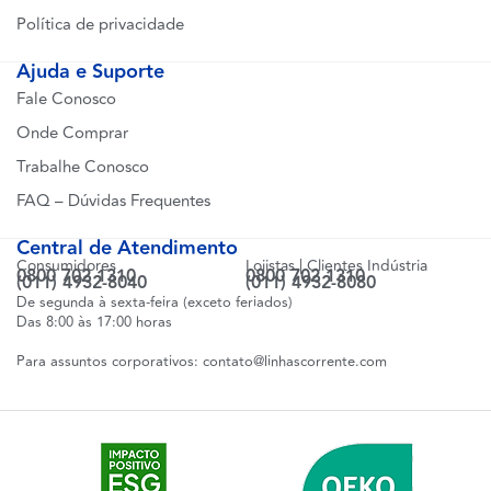
Política de privacidade
Ajuda e Suporte
Fale Conosco
Onde Comprar
Trabalhe Conosco
FAQ – Dúvidas Frequentes
Central de Atendimento
Consumidores
Lojistas | Clientes Indústria
0800 702 1310
0800 702 1310
(011) 4932-8040
(011) 4932-8080
De segunda à sexta-feira (exceto feriados)
Das 8:00 às 17:00 horas
Para assuntos corporativos:
contato@linhascorrente.com