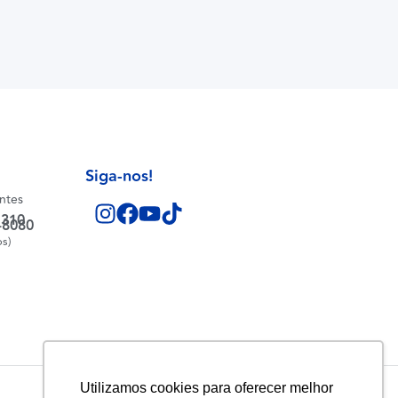
Siga-nos!
entes
1310
-8080
os)
Utilizamos cookies para oferecer melhor