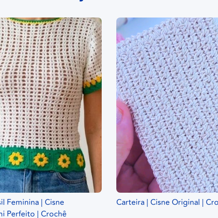
il Feminina | Cisne
Carteira | Cisne Original | C
 Perfeito | Crochê