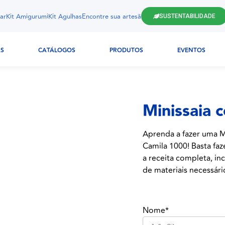
ar
Kit Amigurumi
Kit Agulhas
Encontre sua artesã
SUSTENTABILIDADE
AS
CATÁLOGOS
PRODUTOS
EVENTOS
Minissaia 
Aprenda a fazer uma Mi
Camila 1000! Basta faz
a receita completa, inc
de materiais necessári
Nome*