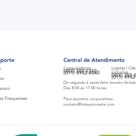
uporte
Central de Atendimento
o
Consumidores
Lojistas | Cli
0800 702 1310
(011) 4932-8040
Indústria
0800 702 
(011) 4932
ar
De segunda à sexta-feira (exceto feriad
nosco
Das 8:00 às 17:00 horas
as Frequentes
Para assuntos corporativos:
contato@linhascorrente.com